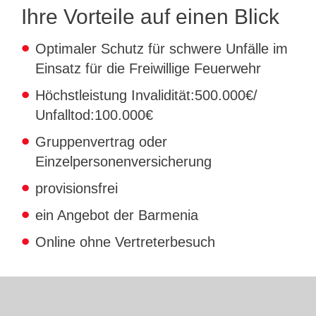
Ihre Vorteile auf einen Blick
Optimaler Schutz bei schweren Unfällen
Optimaler Schutz für schwere Unfälle im
ca. 30 % günstiger als Originalpreis, bis
Einsatz für die Freiwillige Feuerwehr
zu 50 % niedriger als namhafte
Höchstleistung Invalidität:500.000€/
Wettbewerber
Unfalltod:100.000€
provisionsfrei
Gruppenvertrag oder
Ein Angebot der Barmenia Versicherung
Einzelpersonenversicherung
Online ohne Vertreterbesuch
provisionsfrei
ein Angebot der Barmenia
Online ohne Vertreterbesuch